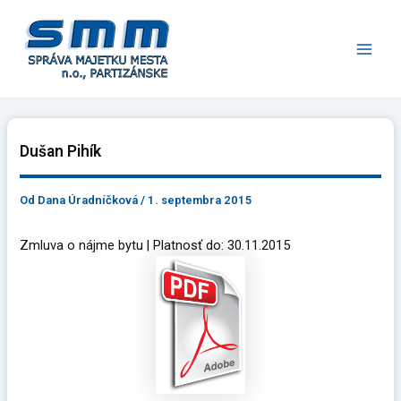
Preskočiť
Main
na
Men
obsah
Dušan Pihík
Od
Dana Úradníčková
/
1. septembra 2015
Zmluva o nájme bytu | Platnosť do: 30.11.2015