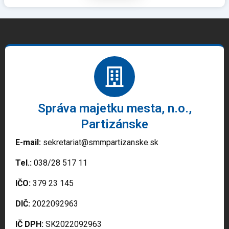
Správa majetku mesta, n.o.,
Partizánske
E-mail:
sekretariat@smmpartizanske.sk
Tel.:
038/28 517 11
IČO:
379 23 145
DIČ:
2022092963
IČ DPH:
SK2022092963