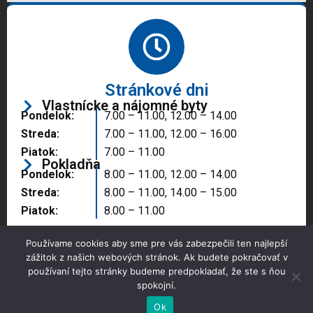
Stránkové dni
Vlastnícke a nájomné byty
Pondelok:
7.00 – 11.00, 12.00 – 14.00
Streda:
7.00 – 11.00, 12.00 – 16.00
Piatok:
7.00 – 11.00
Pokladňa
Pondelok:
8.00 – 11.00, 12.00 – 14.00
Streda:
8.00 – 11.00, 14.00 – 15.00
Piatok:
8.00 – 11.00
Používame cookies aby sme pre vás zabezpečili ten najlepší
zážitok z našich webových stránok. Ak budete pokračovať v
používaní tejto stránky budeme predpokladať, že ste s ňou
spokojní.
Copyright © 2025 Správa majetku mesta, n.o.,
Partizánske
Ok