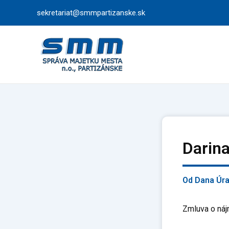
Preskočiť
sekretariat@smmpartizanske.sk
na
obsah
Darin
Od
Dana Úr
Zmluva o náj