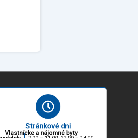
Stránkové dni
Vlastnícke a nájomné byty
ondelok:
7.00 – 11.00, 12.00 – 14.00