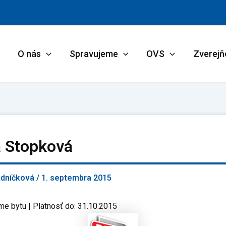
O nás
Spravujeme
OVS
Zverejň
a Stopková
adníčková
/
1. septembra 2015
me bytu | Platnosť do: 31.10.2015