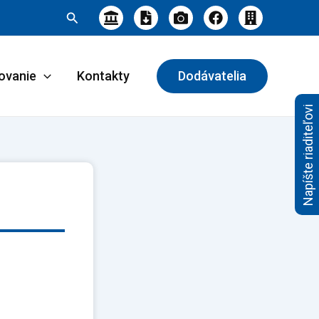
Hľadať
ovanie
Kontakty
Dodávatelia
Napíšte riaditeľovi