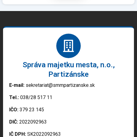
Správa majetku mesta, n.o.,
Partizánske
E-mail:
sekretariat@smmpartizanske.sk
Tel.:
038/28 517 11
IČO:
379 23 145
DIČ:
2022092963
IČ DPH:
SK2022092963