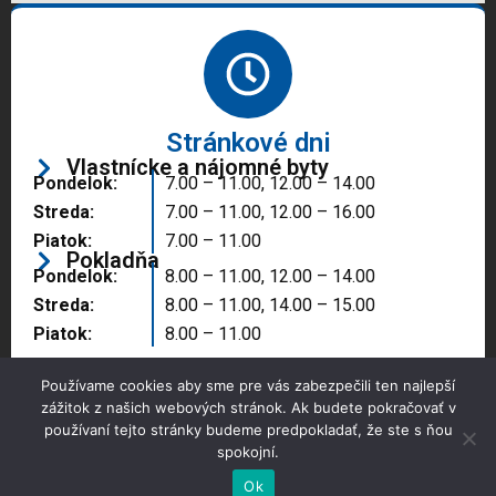
Stránkové dni
Vlastnícke a nájomné byty
Pondelok:
7.00 – 11.00, 12.00 – 14.00
Streda:
7.00 – 11.00, 12.00 – 16.00
Piatok:
7.00 – 11.00
Pokladňa
Pondelok:
8.00 – 11.00, 12.00 – 14.00
Streda:
8.00 – 11.00, 14.00 – 15.00
Piatok:
8.00 – 11.00
Používame cookies aby sme pre vás zabezpečili ten najlepší
zážitok z našich webových stránok. Ak budete pokračovať v
používaní tejto stránky budeme predpokladať, že ste s ňou
spokojní.
Copyright © 2025 Správa majetku mesta, n.o.,
Partizánske
Ok