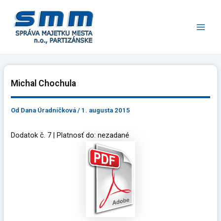
Preskočiť
Main
na
Men
obsah
Michal Chochula
Od
Dana Úradníčková
/
1. augusta 2015
Dodatok č. 7 | Platnosť do: nezadané