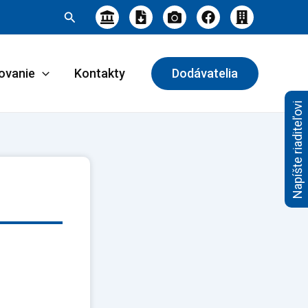
Hľadať
ovanie
Kontakty
Dodávatelia
Napíšte riaditeľovi