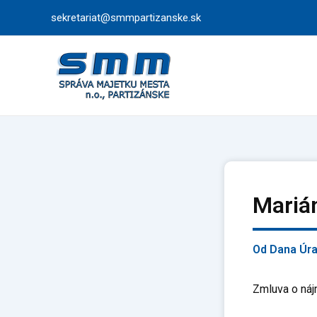
Preskočiť
sekretariat@smmpartizanske.sk
na
obsah
Mariá
Od
Dana Úr
Zmluva o náj