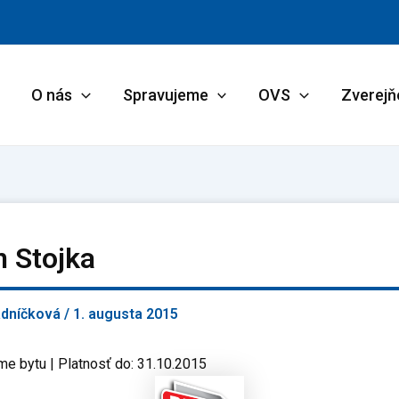
O nás
Spravujeme
OVS
Zverejň
n Stojka
adníčková
/
1. augusta 2015
me bytu | Platnosť do: 31.10.2015