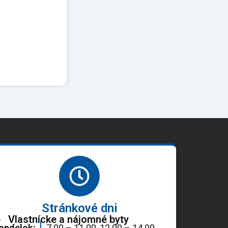
Stránkové dni
Vlastnícke a nájomné byty
ondelok:
7.00 – 11.00, 12.00 – 14.00