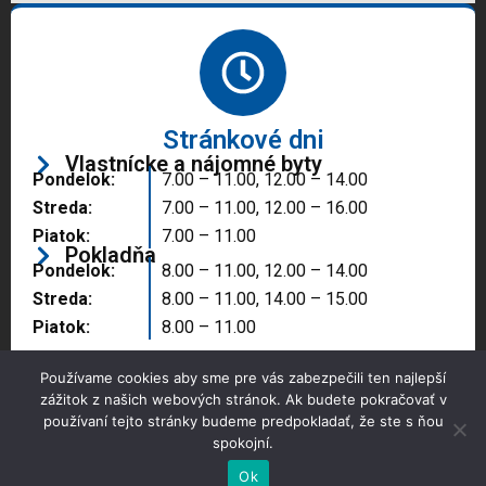
Stránkové dni
Vlastnícke a nájomné byty
Pondelok:
7.00 – 11.00, 12.00 – 14.00
Streda:
7.00 – 11.00, 12.00 – 16.00
Piatok:
7.00 – 11.00
Pokladňa
Pondelok:
8.00 – 11.00, 12.00 – 14.00
Streda:
8.00 – 11.00, 14.00 – 15.00
Piatok:
8.00 – 11.00
Používame cookies aby sme pre vás zabezpečili ten najlepší
zážitok z našich webových stránok. Ak budete pokračovať v
používaní tejto stránky budeme predpokladať, že ste s ňou
spokojní.
Copyright © 2025 Správa majetku mesta, n.o.,
Partizánske
Ok