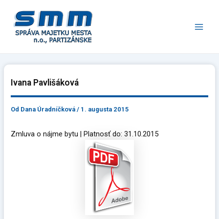
Preskočiť
Main
na
Men
obsah
Ivana Pavlišáková
Od
Dana Úradníčková
/
1. augusta 2015
Zmluva o nájme bytu | Platnosť do: 31.10.2015