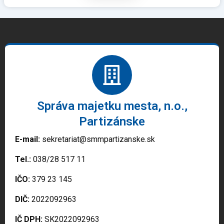
Správa majetku mesta, n.o.,
Partizánske
E-mail:
sekretariat@smmpartizanske.sk
Tel.:
038/28 517 11
IČO:
379 23 145
DIČ:
2022092963
IČ DPH:
SK2022092963