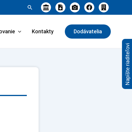
Hľadať
ovanie
Kontakty
Dodávatelia
Napíšte riaditeľovi