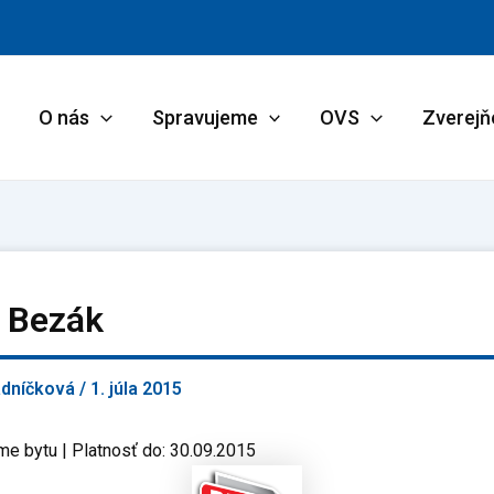
O nás
Spravujeme
OVS
Zverejň
m Bezák
adníčková
/
1. júla 2015
me bytu | Platnosť do: 30.09.2015