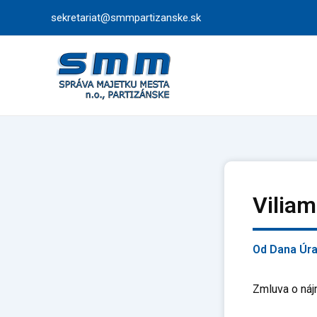
Preskočiť
sekretariat@smmpartizanske.sk
na
obsah
Vilia
Od
Dana Úr
Zmluva o náj