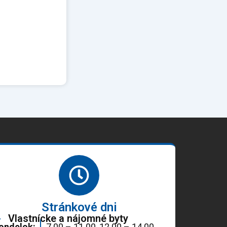
Stránkové dni
Vlastnícke a nájomné byty
ondelok:
7.00 – 11.00, 12.00 – 14.00