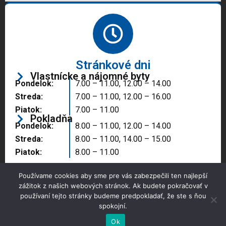
Stránkové dni
Vlastnícke a nájomné byty
Pondelok:
7.00 – 11.00, 12.00 – 14.00
Streda:
7.00 – 11.00, 12.00 – 16.00
Piatok:
7.00 – 11.00
Pokladňa
Pondelok:
8.00 – 11.00, 12.00 – 14.00
Streda:
8.00 – 11.00, 14.00 – 15.00
Piatok:
8.00 – 11.00
Používame cookies aby sme pre vás zabezpečili ten najlepší
zážitok z našich webových stránok. Ak budete pokračovať v
používaní tejto stránky budeme predpokladať, že ste s ňou
spokojní.
Copyright © 2025 Správa majetku mesta, n.o.,
Partizánske
Ok