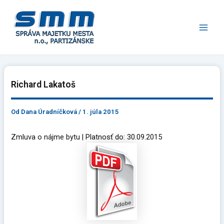
Preskočiť
Main
na
Men
obsah
Richard Lakatoš
Od
Dana Úradníčková
/
1. júla 2015
Zmluva o nájme bytu | Platnosť do: 30.09.2015