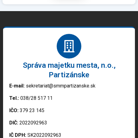
Správa majetku mesta, n.o.,
Partizánske
E-mail:
sekretariat@smmpartizanske.sk
Tel.:
038/28 517 11
IČO:
379 23 145
DIČ:
2022092963
IČ DPH:
SK2022092963