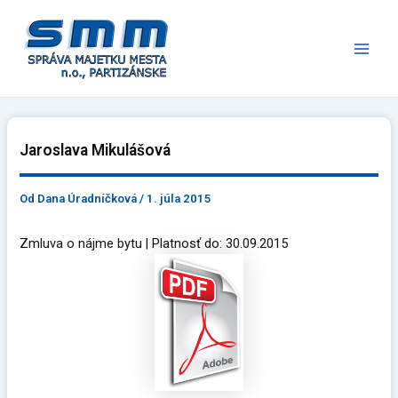
Preskočiť
Main
na
Men
obsah
Jaroslava Mikulášová
Od
Dana Úradníčková
/
1. júla 2015
Zmluva o nájme bytu | Platnosť do: 30.09.2015