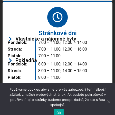
Stránkové dni
Vlastnícke a nájomné byty
Pondelok:
7.00 – 11.00, 12.00 – 14.00
Streda:
7.00 – 11.00, 12.00 – 16.00
Piatok:
7.00 – 11.00
Pokladňa
Pondelok:
8.00 – 11.00, 12.00 – 14.00
Streda:
8.00 – 11.00, 14.00 – 15.00
Piatok:
8.00 – 11.00
Používame cookies aby sme pre vás zabezpečili ten najlepší
zážitok z našich webových stránok. Ak budete pokračovať v
používaní tejto stránky budeme predpokladať, že ste s ňou
spokojní.
Copyright © 2025 Správa majetku mesta, n.o.,
Partizánske
Ok