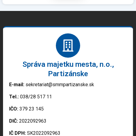
Správa majetku mesta, n.o.,
Partizánske
E-mail:
sekretariat@smmpartizanske.sk
Tel.:
038/28 517 11
IČO:
379 23 145
DIČ:
2022092963
IČ DPH:
SK2022092963