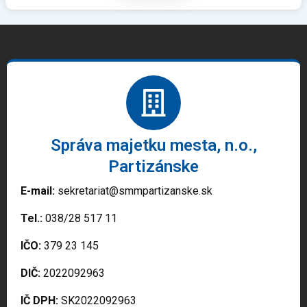
Správa majetku mesta, n.o.,
Partizánske
E-mail:
sekretariat@smmpartizanske.sk
Tel.:
038/28 517 11
IČO:
379 23 145
DIČ:
2022092963
IČ DPH:
SK2022092963