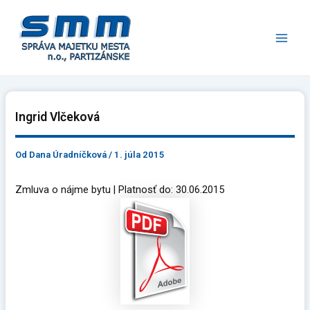
Preskočiť
Main
na
Men
obsah
Ingrid Vlčeková
Od
Dana Úradníčková
/
1. júla 2015
Zmluva o nájme bytu | Platnosť do: 30.06.2015