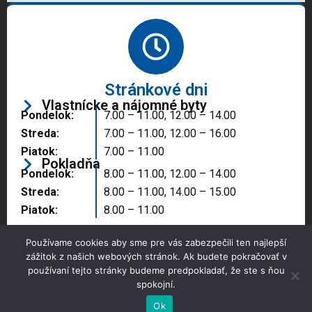
Stránkové dni
Vlastnícke a nájomné byty
Pondelok:
7.00 – 11.00, 12.00 – 14.00
Streda:
7.00 – 11.00, 12.00 – 16.00
Piatok:
7.00 – 11.00
Pokladňa
Pondelok:
8.00 – 11.00, 12.00 – 14.00
Streda:
8.00 – 11.00, 14.00 – 15.00
Piatok:
8.00 – 11.00
Používame cookies aby sme pre vás zabezpečili ten najlepší
zážitok z našich webových stránok. Ak budete pokračovať v
používaní tejto stránky budeme predpokladať, že ste s ňou
spokojní.
Copyright © 2025 Správa majetku mesta, n.o.,
Partizánske
Ok