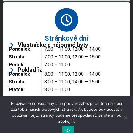
Stránkové dni
Vlastnícke a nájomné byty
Pondelok:
7.00 – 11.00, 12.00 – 14.00
Streda:
7.00 – 11.00, 12.00 – 16.00
Piatok:
7.00 – 11.00
Pokladňa
Pondelok:
8.00 – 11.00, 12.00 – 14.00
Streda:
8.00 – 11.00, 14.00 – 15.00
Piatok:
8.00 – 11.00
Používame cookies aby sme pre vás zabezpečili ten najlepší
zážitok z našich webových stránok. Ak budete pokračovať v
používaní tejto stránky budeme predpokladať, že ste s ňou
spokojní.
Copyright © 2025 Správa majetku mesta, n.o.,
Partizánske
Ok