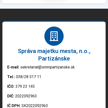
Správa majetku mesta, n.o.,
Partizánske
E-mail:
sekretariat@smmpartizanske.sk
Tel.:
038/28 517 11
IČO:
379 23 145
DIČ:
2022092963
IČ DPH:
SK2022092963