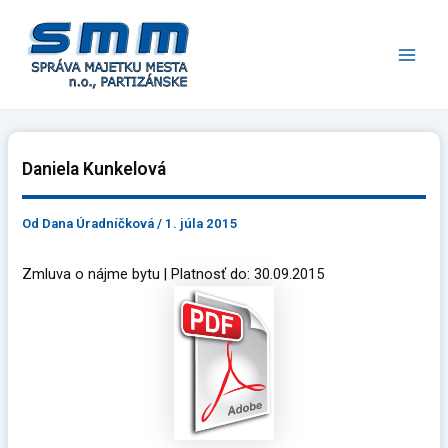
Preskočiť
Main
na
Men
obsah
Daniela Kunkelová
Od
Dana Úradníčková
/
1. júla 2015
Zmluva o nájme bytu | Platnosť do: 30.09.2015