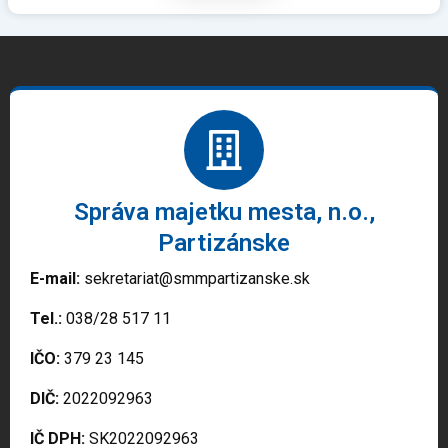
Správa majetku mesta, n.o.,
Partizánske
E-mail:
sekretariat@smmpartizanske.sk
Tel.:
038/28 517 11
IČO:
379 23 145
DIČ:
2022092963
IČ DPH:
SK2022092963