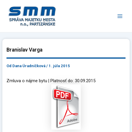
Preskočiť
Main
na
Men
obsah
Branislav Varga
Od
Dana Úradníčková
/
1. júla 2015
Zmluva o nájme bytu | Platnosť do: 30.09.2015