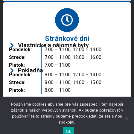
Stránkové dni
Vlastnícke a nájomné byty
Pondelok:
7.00 – 11.00, 12.00 – 14.00
Streda:
7.00 – 11.00, 12.00 – 16.00
Piatok:
7.00 – 11.00
Pokladňa
Pondelok:
8.00 – 11.00, 12.00 – 14.00
Streda:
8.00 – 11.00, 14.00 – 15.00
Piatok:
8.00 – 11.00
Používame cookies aby sme pre vás zabezpečili ten najlepší
zážitok z našich webových stránok. Ak budete pokračovať v
používaní tejto stránky budeme predpokladať, že ste s ňou
spokojní.
Copyright © 2025 Správa majetku mesta, n.o.,
Partizánske
Ok