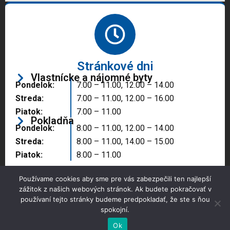
Stránkové dni
Vlastnícke a nájomné byty
Pondelok:
7.00 – 11.00, 12.00 – 14.00
Streda:
7.00 – 11.00, 12.00 – 16.00
Piatok:
7.00 – 11.00
Pokladňa
Pondelok:
8.00 – 11.00, 12.00 – 14.00
Streda:
8.00 – 11.00, 14.00 – 15.00
Piatok:
8.00 – 11.00
Používame cookies aby sme pre vás zabezpečili ten najlepší
zážitok z našich webových stránok. Ak budete pokračovať v
používaní tejto stránky budeme predpokladať, že ste s ňou
spokojní.
Copyright © 2025 Správa majetku mesta, n.o.,
Partizánske
Ok