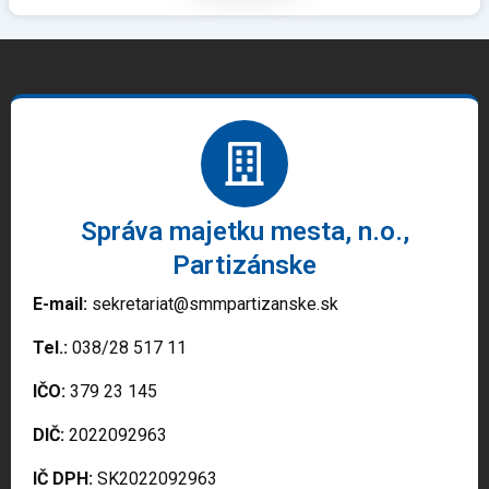
Správa majetku mesta, n.o.,
Partizánske
E-mail:
sekretariat@smmpartizanske.sk
Tel.:
038/28 517 11
IČO:
379 23 145
DIČ:
2022092963
IČ DPH:
SK2022092963