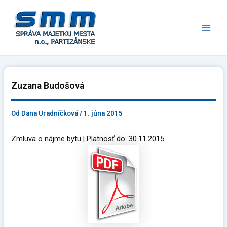
Preskočiť
Main
na
Men
obsah
Zuzana Budošová
Od
Dana Úradníčková
/
1. júna 2015
Zmluva o nájme bytu | Platnosť do: 30.11.2015