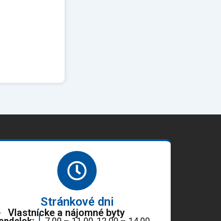
Stránkové dni
Vlastnícke a nájomné byty
ondelok:
7.00 – 11.00, 12.00 – 14.00