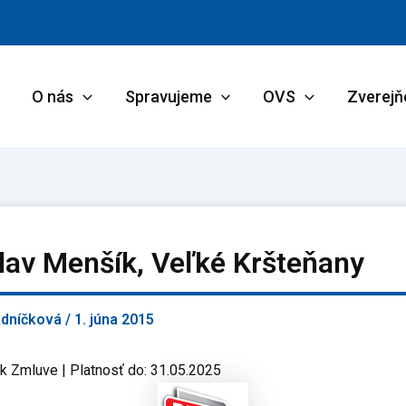
O nás
Spravujeme
OVS
Zverejň
lav Menšík, Veľké Kršteňany
adníčková
/
1. júna 2015
 k Zmluve | Platnosť do: 31.05.2025