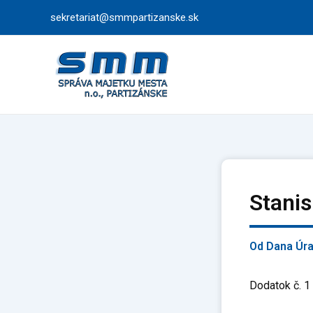
Preskočiť
sekretariat@smmpartizanske.sk
na
obsah
Stanis
Od
Dana Úr
Dodatok č. 1