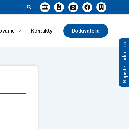
Hľadať
ovanie
Kontakty
Dodávatelia
Napíšte riaditeľovi