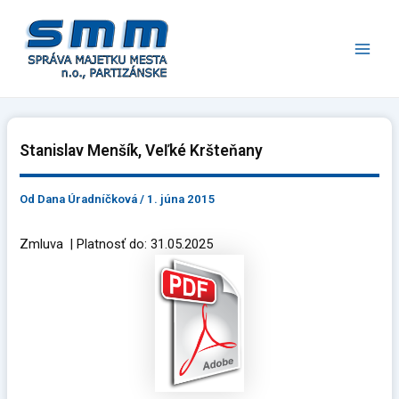
Preskočiť
Main
na
Men
obsah
Stanislav Menšík, Veľké Kršteňany
Od
Dana Úradníčková
/
1. júna 2015
Zmluva | Platnosť do: 31.05.2025