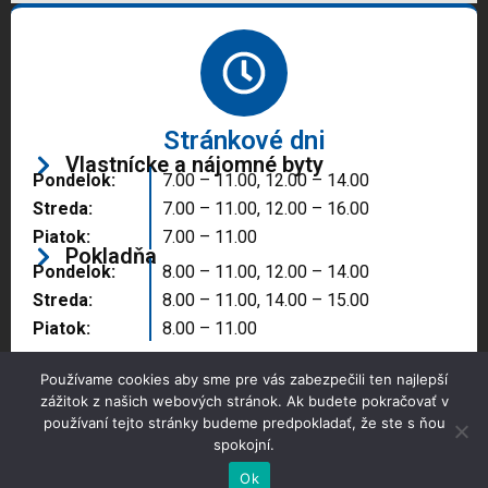
Stránkové dni
Vlastnícke a nájomné byty
Pondelok:
7.00 – 11.00, 12.00 – 14.00
Streda:
7.00 – 11.00, 12.00 – 16.00
Piatok:
7.00 – 11.00
Pokladňa
Pondelok:
8.00 – 11.00, 12.00 – 14.00
Streda:
8.00 – 11.00, 14.00 – 15.00
Piatok:
8.00 – 11.00
Používame cookies aby sme pre vás zabezpečili ten najlepší
zážitok z našich webových stránok. Ak budete pokračovať v
používaní tejto stránky budeme predpokladať, že ste s ňou
spokojní.
Copyright © 2025 Správa majetku mesta, n.o.,
Partizánske
Ok