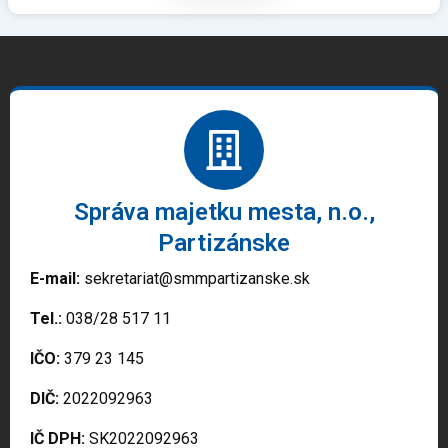
Správa majetku mesta, n.o.,
Partizánske
E-mail:
sekretariat@smmpartizanske.sk
Tel.:
038/28 517 11
IČO:
379 23 145
DIČ:
2022092963
IČ DPH:
SK2022092963