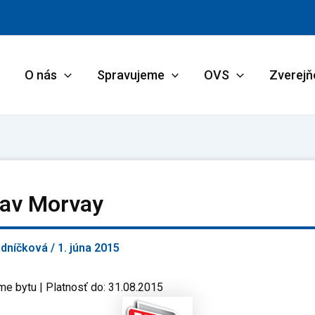
O nás
Spravujeme
OVS
Zverejň
lav Morvay
adníčková
/
1. júna 2015
me bytu | Platnosť do: 31.08.2015