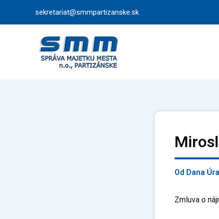
Preskočiť
sekretariat@smmpartizanske.sk
na
obsah
Miros
Od
Dana Úr
Zmluva o náj