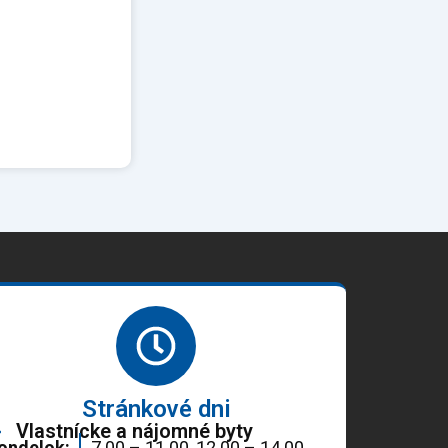
Stránkové dni
Vlastnícke a nájomné byty
ondelok:
7.00 – 11.00, 12.00 – 14.00