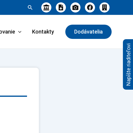
Hľadať
ovanie
Kontakty
Dodávatelia
Napíšte riaditeľovi