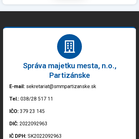
Správa majetku mesta, n.o.,
Partizánske
E-mail:
sekretariat@smmpartizanske.sk
Tel.:
038/28 517 11
IČO:
379 23 145
DIČ:
2022092963
IČ DPH:
SK2022092963