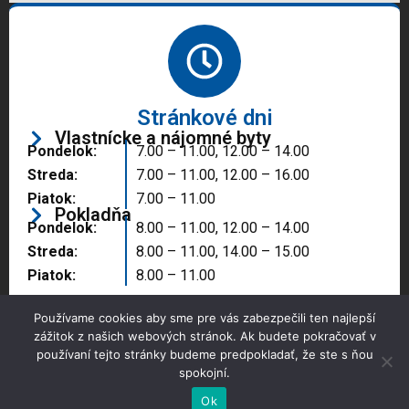
Stránkové dni
Vlastnícke a nájomné byty
Pondelok:
7.00 – 11.00, 12.00 – 14.00
Streda:
7.00 – 11.00, 12.00 – 16.00
Piatok:
7.00 – 11.00
Pokladňa
Pondelok:
8.00 – 11.00, 12.00 – 14.00
Streda:
8.00 – 11.00, 14.00 – 15.00
Piatok:
8.00 – 11.00
Používame cookies aby sme pre vás zabezpečili ten najlepší
zážitok z našich webových stránok. Ak budete pokračovať v
používaní tejto stránky budeme predpokladať, že ste s ňou
spokojní.
Copyright © 2025 Správa majetku mesta, n.o.,
Partizánske
Ok