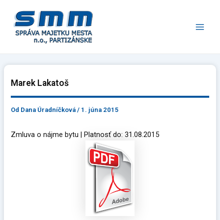
Preskočiť
Main
na
Men
obsah
Marek Lakatoš
Od
Dana Úradníčková
/
1. júna 2015
Zmluva o nájme bytu | Platnosť do: 31.08.2015