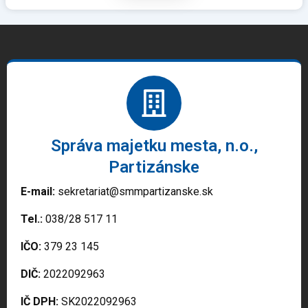
Správa majetku mesta, n.o.,
Partizánske
E-mail:
sekretariat@smmpartizanske.sk
Tel.:
038/28 517 11
IČO:
379 23 145
DIČ:
2022092963
IČ DPH:
SK2022092963