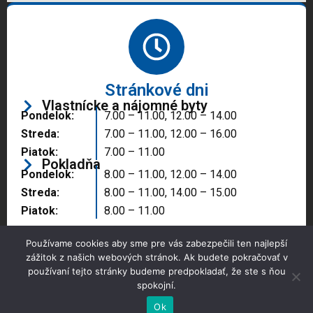
Stránkové dni
Vlastnícke a nájomné byty
Pondelok:
7.00 – 11.00, 12.00 – 14.00
Streda:
7.00 – 11.00, 12.00 – 16.00
Piatok:
7.00 – 11.00
Pokladňa
Pondelok:
8.00 – 11.00, 12.00 – 14.00
Streda:
8.00 – 11.00, 14.00 – 15.00
Piatok:
8.00 – 11.00
Používame cookies aby sme pre vás zabezpečili ten najlepší
zážitok z našich webových stránok. Ak budete pokračovať v
používaní tejto stránky budeme predpokladať, že ste s ňou
spokojní.
Copyright © 2025 Správa majetku mesta, n.o.,
Partizánske
Ok