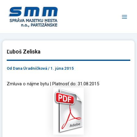
Preskočiť
Main
na
Men
obsah
Ľuboš Zeliska
Od
Dana Úradníčková
/
1. júna 2015
Zmluva o nájme bytu | Platnosť do: 31.08.2015