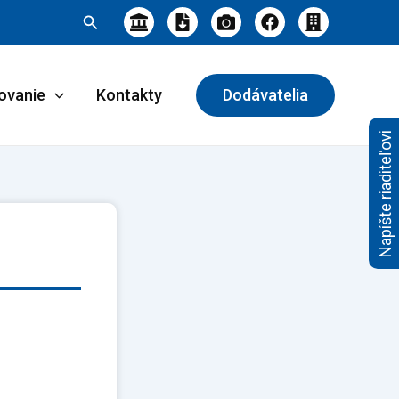
Hľadať
ovanie
Kontakty
Dodávatelia
Napíšte riaditeľovi