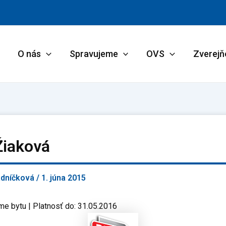
O nás
Spravujeme
OVS
Zverejň
Žiaková
adníčková
/
1. júna 2015
me bytu | Platnosť do: 31.05.2016