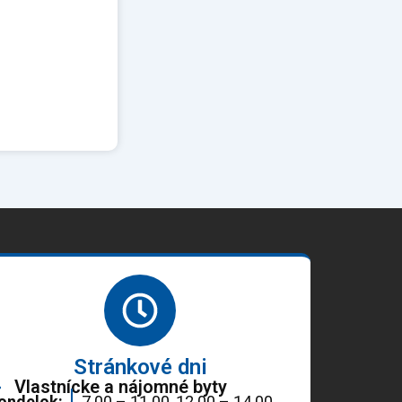
Stránkové dni
Vlastnícke a nájomné byty
ondelok:
7.00 – 11.00, 12.00 – 14.00