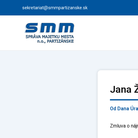
Preskočiť
sekretariat@smmpartizanske.sk
na
obsah
Jana 
Od
Dana Úr
Zmluva o náj