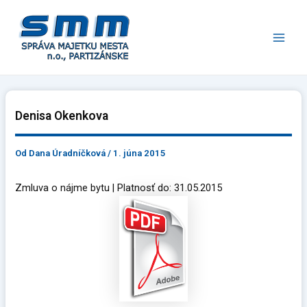
Preskočiť
Main
na
Men
obsah
Denisa Okenkova
Od
Dana Úradníčková
/
1. júna 2015
Zmluva o nájme bytu | Platnosť do: 31.05.2015