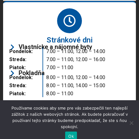
Stránkové dni
Vlastnícke a nájomné byty
Pondelok:
7.00 – 11.00, 12.00 – 14.00
Streda:
7.00 – 11.00, 12.00 – 16.00
Piatok:
7.00 – 11.00
Pokladňa
Pondelok:
8.00 – 11.00, 12.00 – 14.00
Streda:
8.00 – 11.00, 14.00 – 15.00
Piatok:
8.00 – 11.00
Používame cookies aby sme pre vás zabezpečili ten najlepší
zážitok z našich webových stránok. Ak budete pokračovať v
používaní tejto stránky budeme predpokladať, že ste s ňou
spokojní.
Copyright © 2025 Správa majetku mesta, n.o.,
Partizánske
Ok