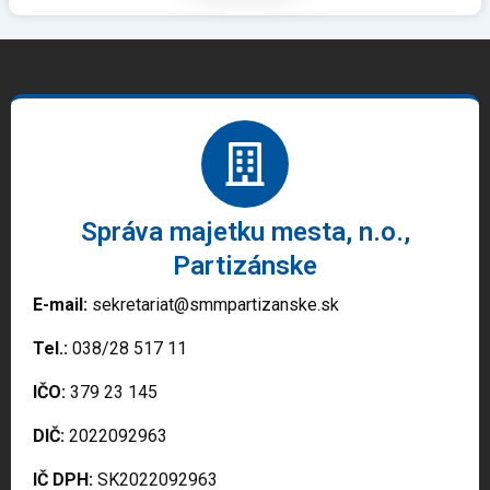
Správa majetku mesta, n.o.,
Partizánske
E-mail:
sekretariat@smmpartizanske.sk
Tel.:
038/28 517 11
IČO:
379 23 145
DIČ:
2022092963
IČ DPH:
SK2022092963