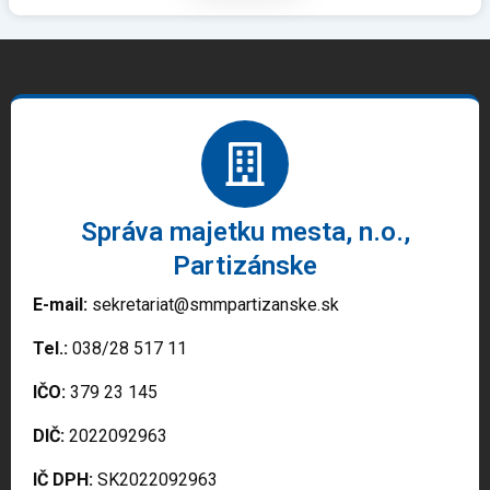
Správa majetku mesta, n.o.,
Partizánske
E-mail:
sekretariat@smmpartizanske.sk
Tel.:
038/28 517 11
IČO:
379 23 145
DIČ:
2022092963
IČ DPH:
SK2022092963