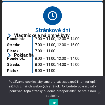
Stránkové dni
Vlastnícke a nájomné byty
Pondelok:
7.00 – 11.00, 12.00 – 14.00
Streda:
7.00 – 11.00, 12.00 – 16.00
Piatok:
7.00 – 11.00
Pokladňa
Pondelok:
8.00 – 11.00, 12.00 – 14.00
Streda:
8.00 – 11.00, 14.00 – 15.00
Piatok:
8.00 – 11.00
Používame cookies aby sme pre vás zabezpečili ten najlepší
zážitok z našich webových stránok. Ak budete pokračovať v
používaní tejto stránky budeme predpokladať, že ste s ňou
spokojní.
Copyright © 2025 Správa majetku mesta, n.o.,
Partizánske
Ok