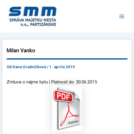
Preskočiť
Main
na
Men
obsah
Milan Vanko
Od
Dana Úradníčková
/
1. apríla 2015
Zmluva o nájme bytu | Platnosť do: 30.06.2015