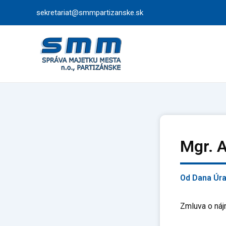
Preskočiť
sekretariat@smmpartizanske.sk
na
obsah
Mgr. A
Od
Dana Úr
Zmluva o náj