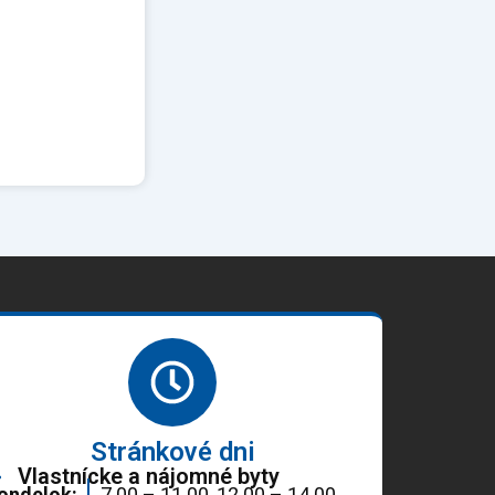
Stránkové dni
Vlastnícke a nájomné byty
ondelok:
7.00 – 11.00, 12.00 – 14.00