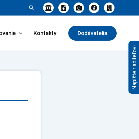
Hľadať
ovanie
Kontakty
Dodávatelia
Napíšte riaditeľovi