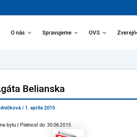
O nás
Spravujeme
OVS
Zverejň
gáta Belianska
adníčková
/
1. apríla 2015
me bytu | Platnosť do: 30.06.2015