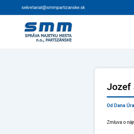
Preskočiť
sekretariat@smmpartizanske.sk
na
obsah
Jozef
Od
Dana Úr
Zmluva o náj