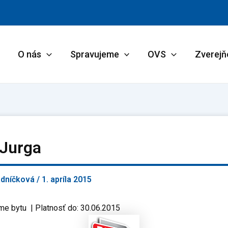
O nás
Spravujeme
OVS
Zverejň
 Jurga
adníčková
/
1. apríla 2015
me bytu | Platnosť do: 30.06.2015