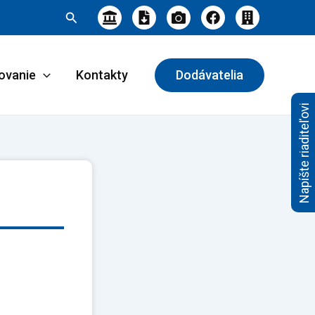
Hľadať
ovanie
Kontakty
Dodávatelia
Napíšte riaditeľovi