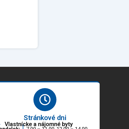
Stránkové dni
Vlastnícke a nájomné byty
ondelok:
7.00 – 11.00, 12.00 – 14.00