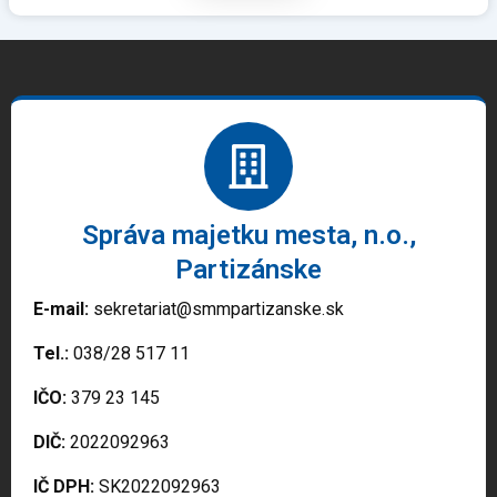
Správa majetku mesta, n.o.,
Partizánske
E-mail:
sekretariat@smmpartizanske.sk
Tel.:
038/28 517 11
IČO:
379 23 145
DIČ:
2022092963
IČ DPH:
SK2022092963