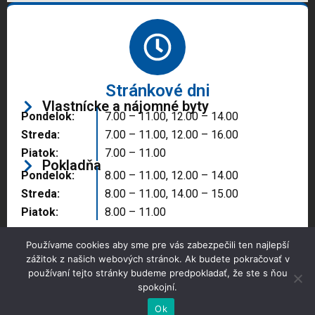
Stránkové dni
Vlastnícke a nájomné byty
Pondelok:
7.00 – 11.00, 12.00 – 14.00
Streda:
7.00 – 11.00, 12.00 – 16.00
Piatok:
7.00 – 11.00
Pokladňa
Pondelok:
8.00 – 11.00, 12.00 – 14.00
Streda:
8.00 – 11.00, 14.00 – 15.00
Piatok:
8.00 – 11.00
Používame cookies aby sme pre vás zabezpečili ten najlepší
zážitok z našich webových stránok. Ak budete pokračovať v
používaní tejto stránky budeme predpokladať, že ste s ňou
spokojní.
Copyright © 2025 Správa majetku mesta, n.o.,
Partizánske
Ok