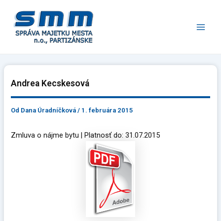
Preskočiť
Main
na
Men
obsah
Andrea Kecskesová
Od
Dana Úradníčková
/
1. februára 2015
Zmluva o nájme bytu | Platnosť do: 31.07.2015